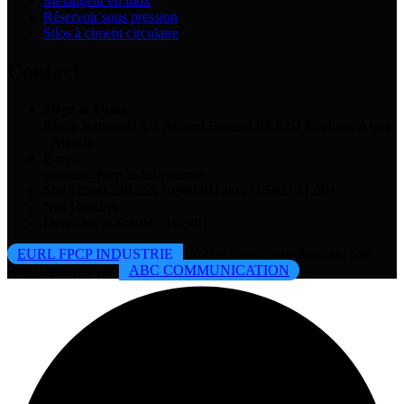
Mélangeur en inox
Réservoir sous pression
Silos à ciment circulaire
Contact
Siège & Usine
:
Route Nationale n°5 Ahmed Faoussi BP 62/4 Réghaïa, Alger
- Algérie
E-mail:
contact@fpcp-industrie.com
Mob: 0560.530.555 / 0560.911.003 / 0560.911.004
Nos Horaires:
Dim - Jeu / 08:30H - 16:30H
EURL FPCP INDUSTRIE
2025 - Tous droits réservés | Site
web développé par
ABC COMMUNICATION