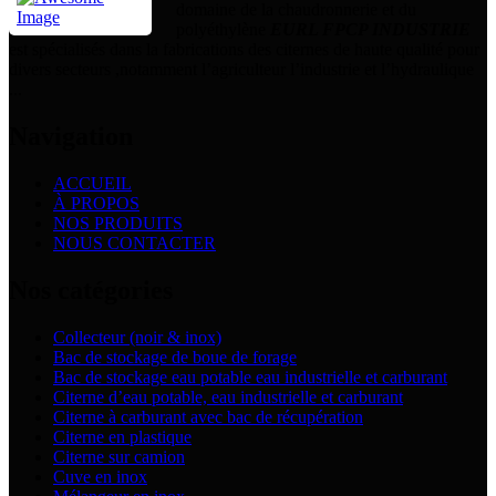
domaine de la chaudronnerie et du
polyéthylène
EURL FPCP INDUSTRIE
est spécialisés dans la fabrications des citernes de haute qualité pour
divers secteurs ,notamment l’agriculteur l’industrie et l’hydraulique
...
Navigation
ACCUEIL
À PROPOS
NOS PRODUITS
NOUS CONTACTER
Nos catégories
Collecteur (noir & inox)
Bac de stockage de boue de forage
Bac de stockage eau potable eau industrielle et carburant
Citerne d’eau potable, eau industrielle et carburant
Citerne à carburant avec bac de récupération
Citerne en plastique
Citerne sur camion
Cuve en inox