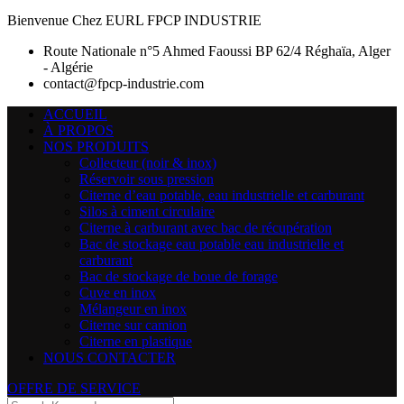
Bienvenue Chez EURL FPCP INDUSTRIE
Route Nationale n°5 Ahmed Faoussi BP 62/4 Réghaïa, Alger
- Algérie
contact@fpcp-industrie.com
ACCUEIL
À PROPOS
NOS PRODUITS
Collecteur (noir & inox)
Réservoir sous pression
Citerne d’eau potable, eau industrielle et carburant
Silos à ciment circulaire
Citerne à carburant avec bac de récupération
Bac de stockage eau potable eau industrielle et
carburant
Bac de stockage de boue de forage
Cuve en inox
Mélangeur en inox
Citerne sur camion
Citerne en plastique
NOUS CONTACTER
OFFRE DE SERVICE