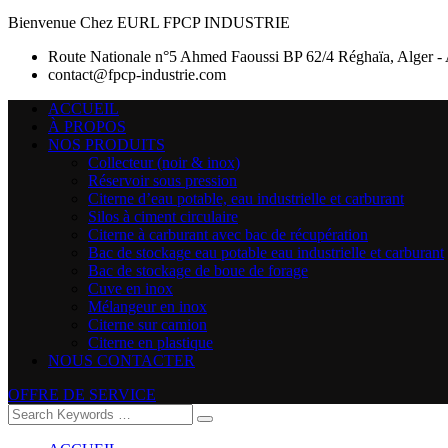
Bienvenue Chez EURL FPCP INDUSTRIE
Route Nationale n°5 Ahmed Faoussi BP 62/4 Réghaïa, Alger - 
contact@fpcp-industrie.com
ACCUEIL
À PROPOS
NOS PRODUITS
Collecteur (noir & inox)
Réservoir sous pression
Citerne d’eau potable, eau industrielle et carburant
Silos à ciment circulaire
Citerne à carburant avec bac de récupération
Bac de stockage eau potable eau industrielle et carburant
Bac de stockage de boue de forage
Cuve en inox
Mélangeur en inox
Citerne sur camion
Citerne en plastique
NOUS CONTACTER
OFFRE DE SERVICE