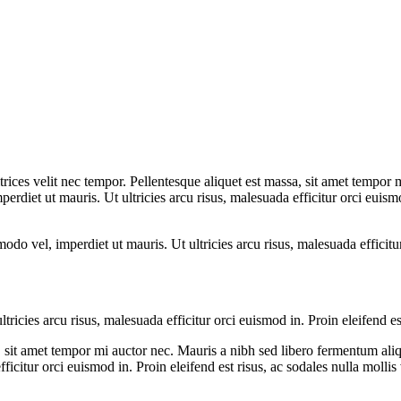
ultrices velit nec tempor. Pellentesque aliquet est massa, sit amet tempo
t ut mauris. Ut ultricies arcu risus, malesuada efficitur orci euismod i
l, imperdiet ut mauris. Ut ultricies arcu risus, malesuada efficitur or
ies arcu risus, malesuada efficitur orci euismod in. Proin eleifend est 
assa, sit amet tempor mi auctor nec. Mauris a nibh sed libero fermentum
ficitur orci euismod in. Proin eleifend est risus, ac sodales nulla moll