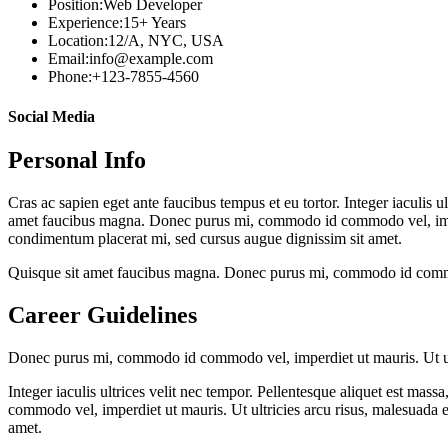
Position:
Web Developer
Experience:
15+ Years
Location:
12/A, NYC, USA
Email:
info@example.com
Phone:
+123-7855-4560
Social Media
Personal Info
Cras ac sapien eget ante faucibus tempus et eu tortor. Integer iaculis 
amet faucibus magna. Donec purus mi, commodo id commodo vel, imperdie
condimentum placerat mi, sed cursus augue dignissim sit amet.
Quisque sit amet faucibus magna. Donec purus mi, commodo id commodo ve
Career Guidelines
Donec purus mi, commodo id commodo vel, imperdiet ut mauris. Ut ultric
Integer iaculis ultrices velit nec tempor. Pellentesque aliquet est m
commodo vel, imperdiet ut mauris. Ut ultricies arcu risus, malesuada ef
amet.