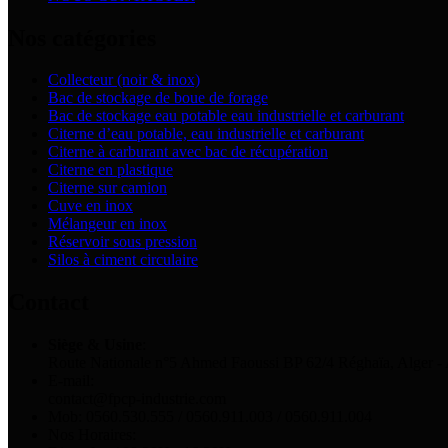
Nos catégories
Collecteur (noir & inox)
Bac de stockage de boue de forage
Bac de stockage eau potable eau industrielle et carburant
Citerne d’eau potable, eau industrielle et carburant
Citerne à carburant avec bac de récupération
Citerne en plastique
Citerne sur camion
Cuve en inox
Mélangeur en inox
Réservoir sous pression
Silos à ciment circulaire
Contact
Siège & Usine
:
Route Nationale n°5 Ahmed Faoussi BP 62/4 Réghaïa, Alger - 
E-mail:
contact@fpcp-industrie.com
Mob: 0560.530.555 / 0560.911.003 / 0560.911.004
Nos Horaires: