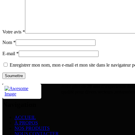
Votre avis
*
Nom
*
E-mail
*
Enregistrer mon nom, mon e-mail et mon site dans le navigateur
Avec plus de
28 ans
d’expérience dans
qualité pour divers secteurs ,notamment 
Navigation
ACCUEIL
À PROPOS
NOS PRODUITS
NOUS CONTACTER