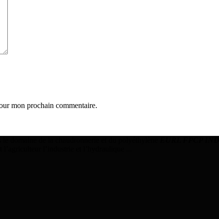
 pour mon prochain commentaire.
 le domaine de la chaudronnerie et du polyéthylène
EURL FPCP IN
l’agriculteur l’industrie et l’hydraulique ...